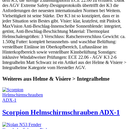
dem K3, die strenge Zulassungsnorm ECE 22.06 zu erfüllen. Dank
des AGV Extreme Safety-Designprotokolls übertrifft der K3 die
Anforderungen der neuesten internationalen Normen bei Weitem.
Vielseitigkeit ist seine Stärke. Der K3 ist so konzipiert, dass er in
jeder Situation sein Bestes gibt. Visier: klar, kratzfest, mit Pinlock
MaxVision Anti-Beschlag-Innenscheibe Sonnenblende: integriert,
getönt, Anti-Beschlag-Beschichtung Material: Thermoplast
Helmschalengrößen: 3 Verschluss: Ratschenverschluss Gewicht: ca.
1.500g Futter: komplett herausnehm- und waschbar Belüftung:
verstellbare Einlässe im Oberkopfbereich, Luftauslässe im
Hinterkopfbereich sowie verstellbare Kinnbelüftung Sonstiges:
inklusive Windabweiser Prüfungen: ECE 22.06 - AGV K3 2-6
Integralhelm Matt Schwarz ist ein Artikel aus der Helme & Visiere >
Integralhelme Kategorie vom Hersteller AGV.
Weiteres aus Helme & Visiere > Integralhelme
Scorpion Helmschirmschrauben ADX-1