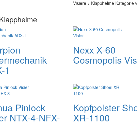
Visiere > Klapphelme Kategorie 
 Klapphelme
rpion
Nexx X-60
iermechanik
Cosmopolis Vis
-1
hua Pinlock
Kopfpolster Sh
ier NTX-4-NFX-
XR-1100