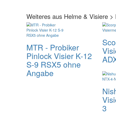
Weiteres aus Helme & Visiere >
Sco
MTR - Probiker
Vis
Pinlock Visier K-12
ADX
S-9 RSX5 ohne
Angabe
Nis
Vis
3