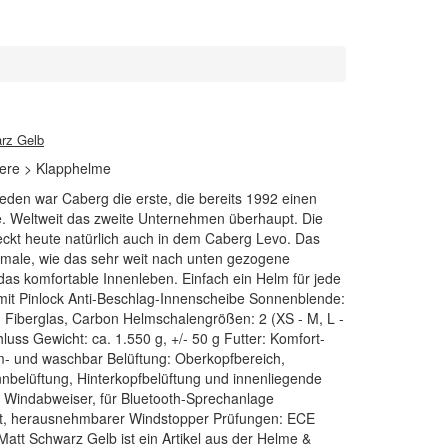
rz Gelb
iere > Klapphelme
eden war Caberg die erste, die bereits 1992 einen
. Weltweit das zweite Unternehmen überhaupt. Die
ckt heute natürlich auch in dem Caberg Levo. Das
male, wie das sehr weit nach unten gezogene
 das komfortable Innenleben. Einfach ein Helm für jede
, mit Pinlock Anti-Beschlag-Innenscheibe Sonnenblende:
ar, Fiberglas, Carbon Helmschalengrößen: 2 (XS - M, L -
uss Gewicht: ca. 1.550 g, +/- 50 g Futter: Komfort-
m- und waschbar Belüftung: Oberkopfbereich,
nnbelüftung, Hinterkopfbelüftung und innenliegende
e Windabweiser, für Bluetooth-Sprechanlage
gnet, herausnehmbarer Windstopper Prüfungen: ECE
att Schwarz Gelb ist ein Artikel aus der Helme &