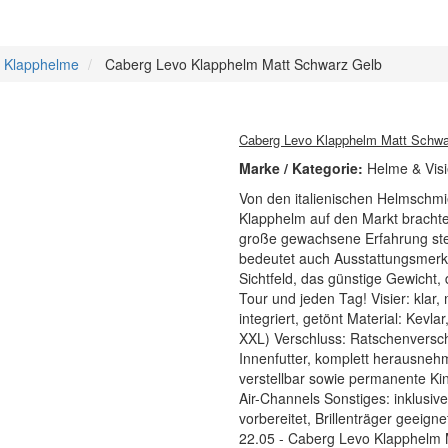
> Klapphelme
Caberg Levo Klapphelm Matt Schwarz Gelb
Caberg Levo Klapphelm Matt Schwa
Marke / Kategorie:
Helme & Vis
Von den italienischen Helmschmi
Klapphelm auf den Markt brachte
große gewachsene Erfahrung ste
bedeutet auch Ausstattungsmerk
Sichtfeld, das günstige Gewicht,
Tour und jeden Tag! Visier: klar
integriert, getönt Material: Kevl
XXL) Verschluss: Ratschenverschl
Innenfutter, komplett herausneh
verstellbar sowie permanente Ki
Air-Channels Sonstiges: inklusiv
vorbereitet, Brillenträger geei
22.05 - Caberg Levo Klapphelm M