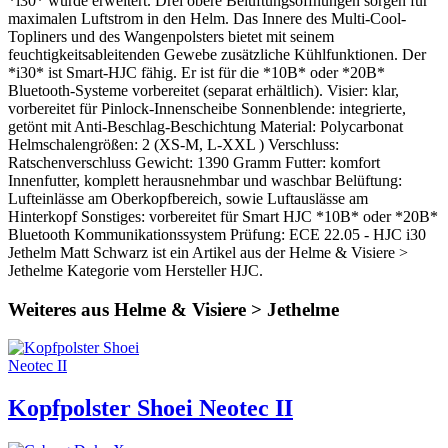
*i30* wurde erweitert. Drei obere Belüftungsöffnungen sorgen für
maximalen Luftstrom in den Helm. Das Innere des Multi-Cool-
Topliners und des Wangenpolsters bietet mit seinem
feuchtigkeitsableitenden Gewebe zusätzliche Kühlfunktionen. Der
*i30* ist Smart-HJC fähig. Er ist für die *10B* oder *20B*
Bluetooth-Systeme vorbereitet (separat erhältlich). Visier: klar,
vorbereitet für Pinlock-Innenscheibe Sonnenblende: integrierte,
getönt mit Anti-Beschlag-Beschichtung Material: Polycarbonat
Helmschalengrößen: 2 (XS-M, L-XXL ) Verschluss:
Ratschenverschluss Gewicht: 1390 Gramm Futter: komfort
Innenfutter, komplett herausnehmbar und waschbar Belüftung:
Lufteinlässe am Oberkopfbereich, sowie Luftauslässe am
Hinterkopf Sonstiges: vorbereitet für Smart HJC *10B* oder *20B*
Bluetooth Kommunikationssystem Prüfung: ECE 22.05 - HJC i30
Jethelm Matt Schwarz ist ein Artikel aus der Helme & Visiere >
Jethelme Kategorie vom Hersteller HJC.
Weiteres aus Helme & Visiere > Jethelme
Kopfpolster Shoei Neotec II