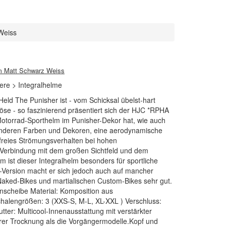
Weiss
m Matt Schwarz Weiss
ere > Integralhelme
eld The Punisher ist - vom Schicksal übelst-hart
öse - so faszinierend präsentiert sich der HJC *RPHA
 Motorrad-Sporthelm im Punisher-Dekor hat, wie auch
 anderen Farben und Dekoren, eine aerodynamische
sfreies Strömungsverhalten bei hohen
n Verbindung mit dem großen Sichtfeld und dem
ist dieser Integralhelm besonders für sportliche
r-Version macht er sich jedoch auch auf mancher
aked-Bikes und martialischen Custom-Bikes sehr gut.
nnenscheibe Material: Komposition aus
halengrößen: 3 (XXS-S, M-L, XL-XXL ) Verschluss:
tter: Multicool-Innenausstattung mit verstärkter
er Trocknung als die Vorgängermodelle.Kopf und