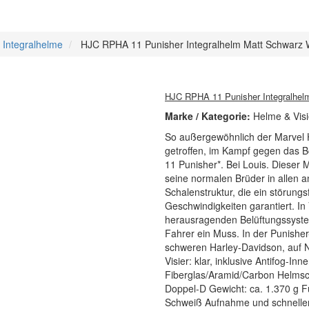
 Integralhelme
HJC RPHA 11 Punisher Integralhelm Matt Schwarz 
HJC RPHA 11 Punisher Integralhel
Marke / Kategorie:
Helme & Visi
So außergewöhnlich der Marvel H
getroffen, im Kampf gegen das B
11 Punisher*. Bei Louis. Dieser
seine normalen Brüder in allen
Schalenstruktur, die ein störung
Geschwindigkeiten garantiert. I
herausragenden Belüftungssystem 
Fahrer ein Muss. In der Punishe
schweren Harley-Davidson, auf N
Visier: klar, inklusive Antifog-I
Fiberglas/Aramid/Carbon Helmsc
Doppel-D Gewicht: ca. 1.370 g Fu
Schweiß Aufnahme und schneller