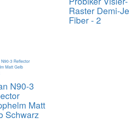
Probiker Visier-
Raster Demi-Je
Fiber - 2
an N90-3
lector
pphelm Matt
b Schwarz