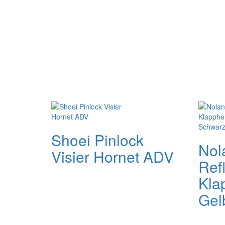
Shoei Pinlock
Nol
Visier Hornet ADV
Ref
Kla
Gel