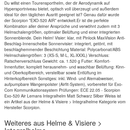
Du willst einen Tourensporthelm, der dir Aerodynamik auf
Hypersportniveau bietet, optisch voll überzeugt und außerdem
ideal für den täglichen Ausritt geeignet ist? Genau dafür wurde
der Scorpion *EXO-520 AIR* entwickelt.Er ist die perfekte
Kombination aller deiner Ansprüche und verwöhnt zudem mit 3
Helmschalengrößen, optimaler Belüftung und einer integrierten
Sonnenblende. Dein Helm! Visier: klar, mit Pinlock MaxVision Anti-
Beschlag-Innenscheibe Sonnenvisier: integriert, getönt, mit
beschlaghemmender Beschichtung Material: Polycarbonat/ABS
Helmschalengrößen: 3 (XS-S, M-L, XL-XXXL) Verschluss:
Ratschenverschluss Gewicht: ca. 1.520 g Futter: Komfort-
Innenfutter, komplett herausnehm- und waschbar Belüftung: Kinn-
und Oberkopfbereich, verstellbar sowie Entlüftung im
Hinterkopfbereich Sonstiges: inkl. Wind- und Atemabweiser,
aufpumpbare Wangenpolster (Airfit-System), vorbereitet für Exo-
Com Kommunikationssystem Prüfungen: ECE 22.05 - Scorpion
Exo-520 Air Lemans Integralhelm Matt Schwarz Silber Weiss ist
ein Artikel aus der Helme & Visiere > Integralhelme Kategorie vom
Hersteller Scorpion.
Weiteres aus Helme & Visiere >