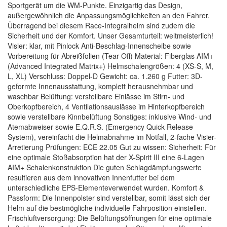
Sportgerät um die WM-Punkte. Einzigartig das Design,
außergewöhnlich die Anpassungsmöglichkeiten an den Fahrer.
Überragend bei diesem Race-Integralhelm sind zudem die
Sicherheit und der Komfort. Unser Gesamturteil: weltmeisterlich!
Visier: klar, mit Pinlock Anti-Beschlag-Innenscheibe sowie
Vorbereitung für Abreißfolien (Tear-Off) Material: Fiberglas AIM+
(Advanced Integrated Matrix+) Helmschalengrößen: 4 (XS-S, M,
L, XL) Verschluss: Doppel-D Gewicht: ca. 1.260 g Futter: 3D-
geformte Innenausstattung, komplett herausnehmbar und
waschbar Belüftung: verstellbare Einlässe im Stirn- und
Oberkopfbereich, 4 Ventilationsauslässe im Hinterkopfbereich
sowie verstellbare Kinnbelüftung Sonstiges: inklusive Wind- und
Atemabweiser sowie E.Q.R.S. (Emergency Quick Release
System), vereinfacht die Helmabnahme im Notfall, 2-fache Visier-
Arretierung Prüfungen: ECE 22.05 Gut zu wissen: Sicherheit: Für
eine optimale Stoßabsorption hat der X-Spirit III eine 6-Lagen
AIM+ Schalenkonstruktion Die guten Schlagdämpfungswerte
resultieren aus dem innovativen Innenfutter bei dem
unterschiedliche EPS-Elementeverwendet wurden. Komfort &
Passform: Die Innenpolster sind verstellbar, somit lässt sich der
Helm auf die bestmögliche individuelle Fahrposition einstellen.
Frischluftversorgung: Die Belüftungsöffnungen für eine optimale