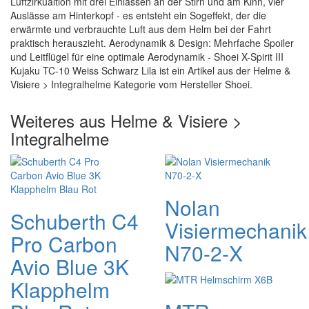
Luftzirkualtion mit drei Einlässen an der Stirn und am Kinn, vier
Auslässe am Hinterkopf - es entsteht ein Sogeffekt, der die
erwärmte und verbrauchte Luft aus dem Helm bei der Fahrt
praktisch herauszieht. Aerodynamik & Design: Mehrfache Spoiler
und Leitflügel für eine optimale Aerodynamik - Shoei X-Spirit III
Kujaku TC-10 Weiss Schwarz Lila ist ein Artikel aus der Helme &
Visiere > Integralhelme Kategorie vom Hersteller Shoei.
Weiteres aus Helme & Visiere >
Integralhelme
Nolan
Schuberth C4
Visiermechanik
Pro Carbon
N70-2-X
Avio Blue 3K
Klapphelm