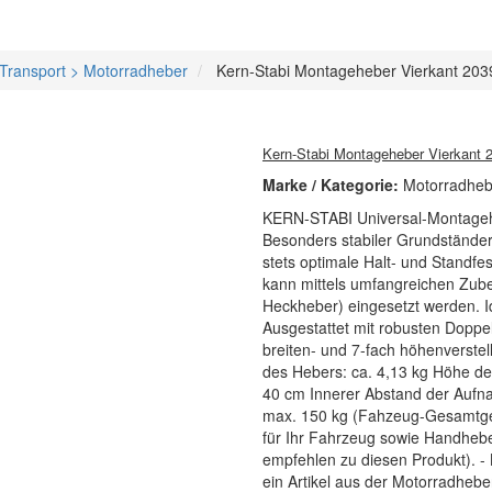
Transport > Motorradheber
Kern-Stabi Montageheber Vierkant 2039
Kern-Stabi Montageheber Vierkant 2
Marke / Kategorie:
Motorradheb
KERN-STABI Universal-Montagehe
Besonders stabiler Grundständer
stets optimale Halt- und Standfe
kann mittels umfangreichen Zubeh
Heckheber) eingesetzt werden. Id
Ausgestattet mit robusten Doppe
breiten- und 7-fach höhenverste
des Hebers: ca. 4,13 kg Höhe de
40 cm Innerer Abstand der Aufna
max. 150 kg (Fahzeug-Gesamtgew
für Ihr Fahrzeug sowie Handhebel
empfehlen zu diesen Produkt). - 
ein Artikel aus der Motorradheb