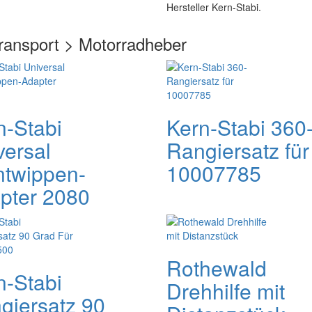
Hersteller Kern-Stabi.
ransport > Motorradheber
n-Stabi
Kern-Stabi 360
versal
Rangiersatz für
ntwippen-
10007785
pter 2080
Rothewald
n-Stabi
Drehhilfe mit
giersatz 90