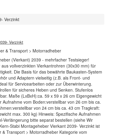
- Verzinkt
039- Verzinkt
er & Transport > Motorradheber
ber (Vierkant) 2039 - mehrfacher Testsieger!
 aus vollverzinkten Vierkantrohren (30x30 mm) für
stigkeit. Die Basis für das bewährte Baukasten-System
ör und Adaptern vielseitig (z.B. als Front- und
eal für Servicearbeiten oder zur Überwinterung.
lrollen für sicheres Heben und Senken. Stufenlos
llbar. Maße (LxBxH):ca. 59 x 59 x 26 cm Eigengewicht
r Aufnahme vom Boden:verstellbar von 26 cm bis ca.
hmen:verstellbar von 24 cm bis ca. 43 cm Tragkraft:
icht max. 300 kg) Hinweis: Spezifische Aufnahmen
-Verlängerung bitte separat bestellen (siehe Wir
Kern-Stabi Montageheber Vierkant 2039- Verzinkt ist
er & Transport > Motorradheber Kategorie vom