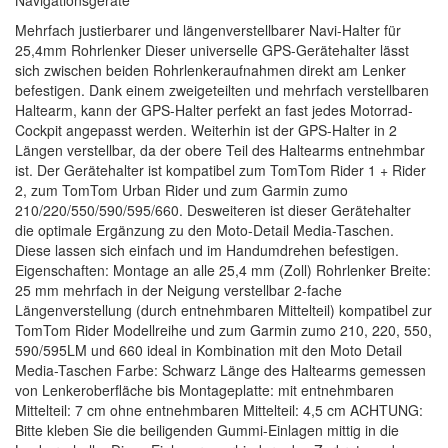
Navigationsgeräte
Mehrfach justierbarer und längenverstellbarer Navi-Halter für
25,4mm Rohrlenker Dieser universelle GPS-Gerätehalter lässt
sich zwischen beiden Rohrlenkeraufnahmen direkt am Lenker
befestigen. Dank einem zweigeteilten und mehrfach verstellbaren
Haltearm, kann der GPS-Halter perfekt an fast jedes Motorrad-
Cockpit angepasst werden. Weiterhin ist der GPS-Halter in 2
Längen verstellbar, da der obere Teil des Haltearms entnehmbar
ist. Der Gerätehalter ist kompatibel zum TomTom Rider 1 + Rider
2, zum TomTom Urban Rider und zum Garmin zumo
210/220/550/590/595/660. Desweiteren ist dieser Gerätehalter
die optimale Ergänzung zu den Moto-Detail Media-Taschen.
Diese lassen sich einfach und im Handumdrehen befestigen.
Eigenschaften: Montage an alle 25,4 mm (Zoll) Rohrlenker Breite:
25 mm mehrfach in der Neigung verstellbar 2-fache
Längenverstellung (durch entnehmbaren Mittelteil) kompatibel zur
TomTom Rider Modellreihe und zum Garmin zumo 210, 220, 550,
590/595LM und 660 ideal in Kombination mit den Moto Detail
Media-Taschen Farbe: Schwarz Länge des Haltearms gemessen
von Lenkeroberfläche bis Montageplatte: mit entnehmbaren
Mittelteil: 7 cm ohne entnehmbaren Mittelteil: 4,5 cm ACHTUNG:
Bitte kleben Sie die beiligenden Gummi-Einlagen mittig in die