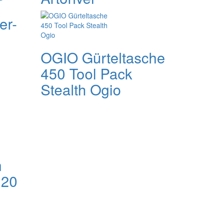
er-
OGIO Gürteltasche
450 Tool Pack
Stealth Ogio
n
 20