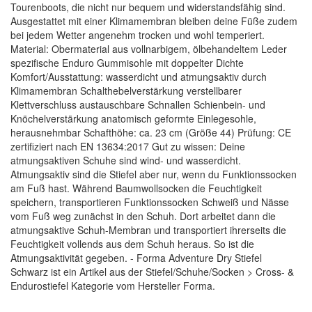
Tourenboots, die nicht nur bequem und widerstandsfähig sind.
Ausgestattet mit einer Klimamembran bleiben deine Füße zudem
bei jedem Wetter angenehm trocken und wohl temperiert.
Material: Obermaterial aus vollnarbigem, ölbehandeltem Leder
spezifische Enduro Gummisohle mit doppelter Dichte
Komfort/Ausstattung: wasserdicht und atmungsaktiv durch
Klimamembran Schalthebelverstärkung verstellbarer
Klettverschluss austauschbare Schnallen Schienbein- und
Knöchelverstärkung anatomisch geformte Einlegesohle,
herausnehmbar Schafthöhe: ca. 23 cm (Größe 44) Prüfung: CE
zertifiziert nach EN 13634:2017 Gut zu wissen: Deine
atmungsaktiven Schuhe sind wind- und wasserdicht.
Atmungsaktiv sind die Stiefel aber nur, wenn du Funktionssocken
am Fuß hast. Während Baumwollsocken die Feuchtigkeit
speichern, transportieren Funktionssocken Schweiß und Nässe
vom Fuß weg zunächst in den Schuh. Dort arbeitet dann die
atmungsaktive Schuh-Membran und transportiert ihrerseits die
Feuchtigkeit vollends aus dem Schuh heraus. So ist die
Atmungsaktivität gegeben. - Forma Adventure Dry Stiefel
Schwarz ist ein Artikel aus der Stiefel/Schuhe/Socken > Cross- &
Endurostiefel Kategorie vom Hersteller Forma.