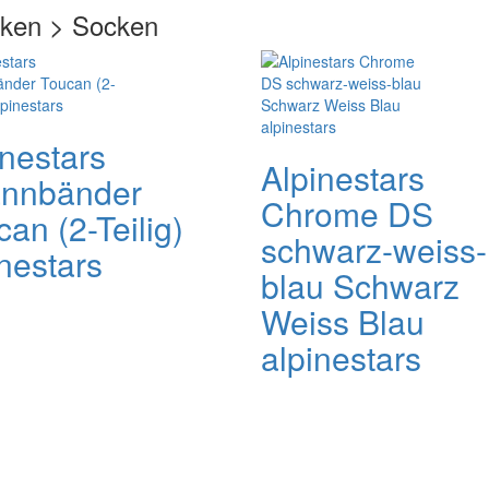
cken > Socken
inestars
Alpinestars
nnbänder
Chrome DS
an (2-Teilig)
schwarz-weiss-
nestars
blau Schwarz
Weiss Blau
alpinestars