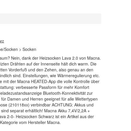
arz
uhe/Socken > Socken
Traum? Nein, dank der Heizsocken Lava 2.0 von Macna.
izten Drähten auf der Innenseite hält dich warm. Die
etten Vorderfuß und den Zehen, also genau an den
indlich sind. Einstellungen, wie Wärmeregulierung etc.
e mit der Macna HEATED-App die volle Kontrolle über
tattung: verbesserte Passform für mehr Komfort
rieladezustandsanzeige Bluetooth-Konnektivität zur
ür Damen und Herren geeignet für alle Wettertypen
rhose (210118xx) verbindbar ACHTUNG: Akkus und
e sind separat erhältlich! Macna Akku 7,4V/2,2A +
a 2-0- Heizsocken Schwarz ist ein Artikel aus der
Kategorie vom Hersteller Macna.