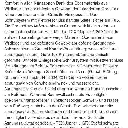
Komfort in allen Klimazonen Dank des Obermaterials aus
Wildleder und abriebfestem Gewebe, der integrierten Gore-Tex
Klimamembran und der Ortholite Einlegesohle. Das
Schnürsystem mit Klettverschluss hält die Stiefel sicher am Fuß.
Die Groundtrax-Außensohle aus Gummi verhilft dir zudem zu
einem guten sicheren Halt. Mit den TCX *Jupiter 5 GTX* bist du
auf der Tour sehr gut unterwegs. Material: Obermaterial aus
Wildleder und abriebfestem Gewebe abriebfeste Groundtrax-
Außensohle aus Gummi Komfort/Ausstattung: wasserdicht und
atmungsaktiv durch Gore-Tex Klimamembran anatomisch
geformte Ortholite Einlegesohle Schnürsystem mit Klettverschluss
Vertärkungen im Zehen-/Fersenbereich reflektierende Einsätze
Knöchelverstärkungen Schafthöhe: ca. 13 cm (Gr. 44) Prüfung:
CE zertifiziert nach EN 13634:2017 Gut zu wissen: Deine
atmungsaktiven Schuhe sind wind- und wasserdicht.
Atmungsaktiv sind die Stiefel aber nur, wenn du Funktionssocken
am Fuß hast. Während Baumwollsocken die Feuchtigkeit
speichern, transportieren Funktionssocken Schweiß und Nässe
vom Fuß weg zunächst in den Schuh. Dort arbeitet dann die
atmungsaktive Schuh-Membran und transportiert ihrerseits die
Feuchtigkeit vollends aus dem Schuh heraus. So ist die
Atmungsaktivität gegeben. - TCX Jupiter 5 GTX Stiefel schwarz