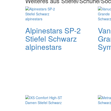
Weiteres aus Stiefel/Schuhe/So
Alpinestars SP-2
Van
Stiefel Schwarz
Gra
alpinestars
Sym