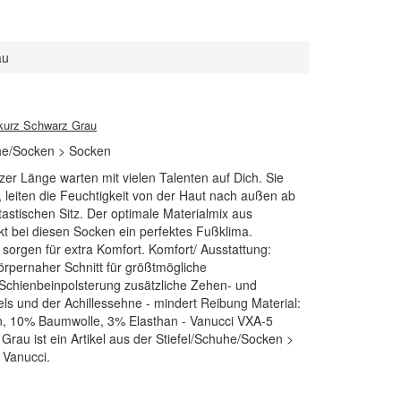
au
kurz Schwarz Grau
uhe/Socken > Socken
er Länge warten mit vielen Talenten auf Dich. Sie
t, leiten die Feuchtigkeit von der Haut nach außen ab
astischen Sitz. Der optimale Materialmix aus
kt bei diesen Socken ein perfektes Fußklima.
sorgen für extra Komfort. Komfort/ Ausstattung:
rpernaher Schnitt für größtmögliche
Schienbeinpolsterung zusätzliche Zehen- und
ls und der Achillessehne - mindert Reibung Material:
, 10% Baumwolle, 3% Elasthan - Vanucci VXA-5
rau ist ein Artikel aus der Stiefel/Schuhe/Socken >
 Vanucci.