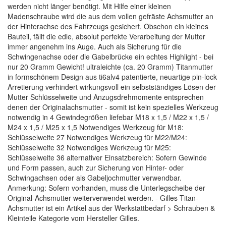
werden nicht länger benötigt. Mit Hilfe einer kleinen
Madenschraube wird die aus dem vollen gefräste Achsmutter an
der Hinterachse des Fahrzeugs gesichert. Obschon ein kleines
Bauteil, fällt die edle, absolut perfekte Verarbeitung der Mutter
immer angenehm ins Auge. Auch als Sicherung für die
Schwingenachse oder die Gabelbrücke ein echtes Highlight - bei
nur 20 Gramm Gewicht! ultraleichte (ca. 20 Gramm) Titanmutter
in formschönem Design aus ti6alv4 patentierte, neuartige pin-lock
Arretierung verhindert wirkungsvoll ein selbstständiges Lösen der
Mutter Schlüsselweite und Anzugsdrehmomente entsprechen
denen der Originalachsmutter - somit ist kein spezielles Werkzeug
notwendig in 4 Gewindegrößen liefebar M18 x 1,5 / M22 x 1,5 /
M24 x 1,5 / M25 x 1,5 Notwendiges Werkzeug für M18:
Schlüsselweite 27 Notwendiges Werkzeug für M22/M24:
Schlüsselweite 32 Notwendiges Werkzeug für M25:
Schlüsselweite 36 alternativer Einsatzbereich: Sofern Gewinde
und Form passen, auch zur Sicherung von Hinter- oder
Schwingachsen oder als Gabeljochmutter verwendbar.
Anmerkung: Sofern vorhanden, muss die Unterlegscheibe der
Original-Achsmutter weiterverwendet werden. - Gilles Titan-
Achsmutter ist ein Artikel aus der Werkstattbedarf > Schrauben &
Kleinteile Kategorie vom Hersteller Gilles.